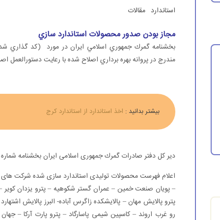
استاندارد
مقالات
مجاز بودن صدور محصولات استاندارد سازي
مندرج در پروانه بهره برداري اصلاح شده با رعايت دستورالعمل اصلاح
بیشتر بدانید :
اخذ استاندارد از استاندارد کرج
دیر كل دفتر صادرات گمرك جمهوری اسلامی ایران بخشنامه شماره 113590/213 را به شرح زیر اعلام نموده است:
اعلام فهرست محصولات تولیدی
استاندارد
سازی شده شركت های كیم
– پویان صنعت خمین – عمران گستر شكوهیه – پترو یزدان كویر –
پترو پالایش مهان – پالایشكده زاگرس آباده- البرز پالایش اشتهارد
رو غرب اروند – كاسپین شیمی پاسارگاد – پترو پارت آركا – جهان