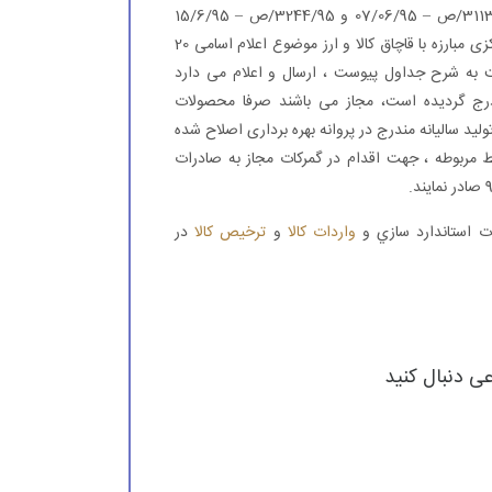
صنعت پتروشیمی ری . به پیوست تصویر نامه های شماره 3113/95/ص – 07/06/95 و 3244/95/ص – 15/6/95
معاونت محترم برنامه ریزی، نظارت و هماهنگی اقتصادی ستاد مركزی مبارزه با قاچاق كالا و ارز موضوع اعلام اسامی 20
ه شرح جداول پیوست ، ارسال و اعلام می دارد
درج گردیده است، مجاز می باشند صرفا محصولات
د سالیانه مندرج در پروانه بهره برداری اصلاح شده
ط مربوطه ، جهت اقدام در گمركات مجاز به صادرات
ات استاندارد سازي و
واردات کالا
و
ترخیص کالا
در
عی دنبال کنید