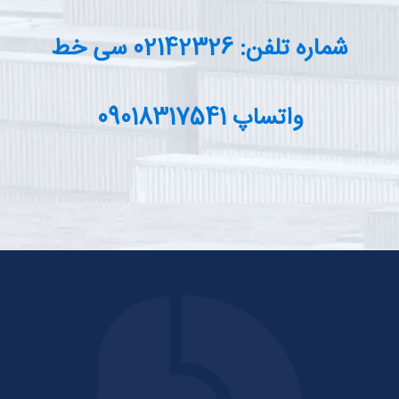
شماره تلفن: 02142326 سی خط
واتساپ 09018317541