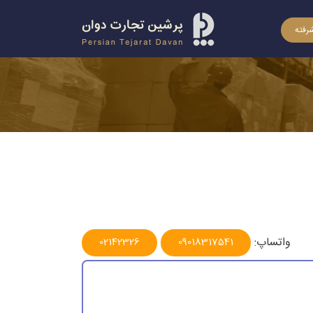
رفته
واتساپ:
02142326
09018317541