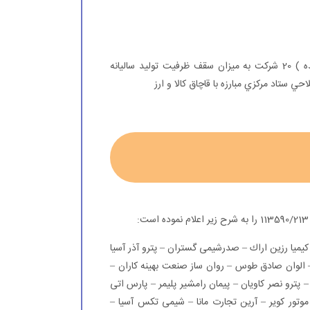
بخشنامه گمرك جمهوري اسلامي ايران در مورد (كد گذاري شده ) 20 شركت به ميزان سقف ظرفيت توليد ساليانه
ي ستاد مركزي مبارزه با قاچاق كالا و ارز
یا رزین اراك – صدرشیمی گستران – پترو آذر آسیا
 الوان صادق طوس – روان ساز صنعت بهینه كاران –
 – پترو نصر كاویان – پیمان رامشیر پلیمر – پارس اتی
 موتور كویر – آرین تجارت مانا – شیمی تكس آسیا –