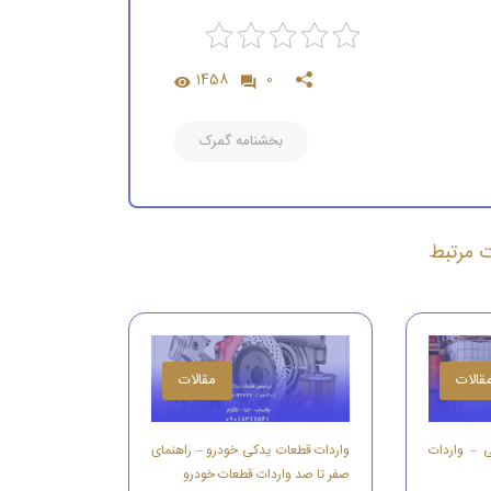
1458
0
بخشنامه گمرک
ات مرتبط
قالات
مقالات
ی – واردات
واردات قطعات یدکی خودرو – راهنمای
صفر تا صد واردات قطعات خودرو