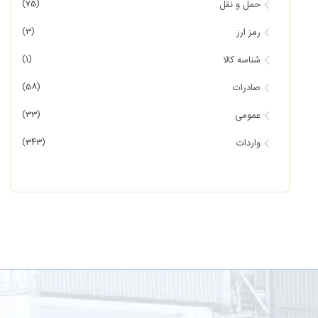
(75)
حمل و نقل
(3)
رمز ارز
(1)
شناسه کالا
(58)
صادرات
(33)
عمومی
(343)
واردات