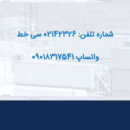
شماره تلفن: 02142326 سی خط
واتساپ 09018317541