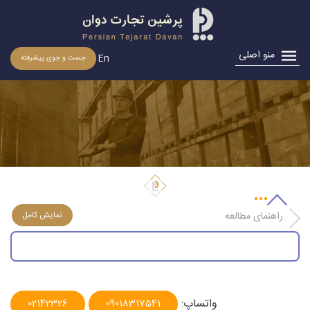
منو اصلی
En
جست و جوی پیشرفته
تمدید مشوق‌های گمركی برزیل برای صنعت نفت
راهنمای مطالعه
واتساپ:
02142326
09018317541