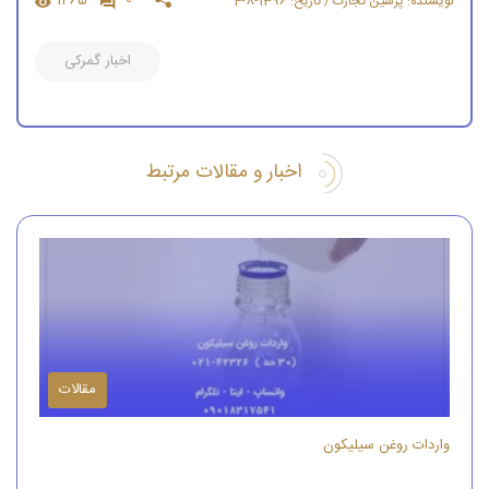
1465
0
نویسنده: پرشین تجارت / تاریخ: 1396-8-4
اخبار گمرکی
اخبار و مقالات مرتبط
مقالات
واردات روغن سیلیکون