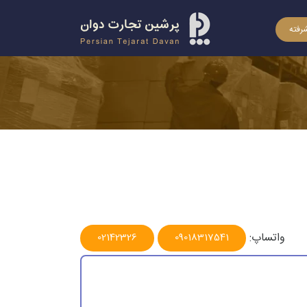
رفته
واتساپ:
02142326
09018317541