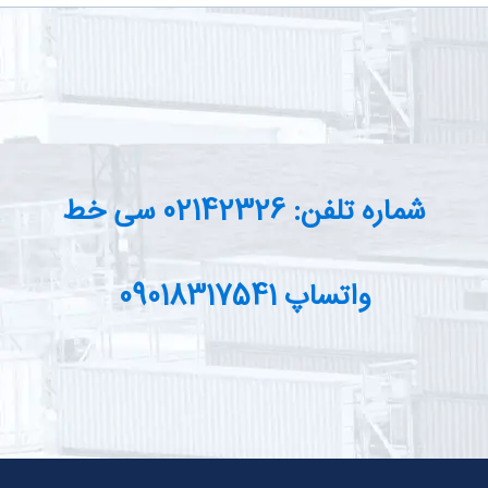
شماره تلفن: 02142326 سی خط
واتساپ 09018317541