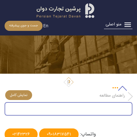
منو اصلی
En
جست و جوی پیشرفته
لیست اقلام ممنوعه و اقلام مشمول بررسی
راهنمای مطالعه
واتساپ:
02142326
09018317541