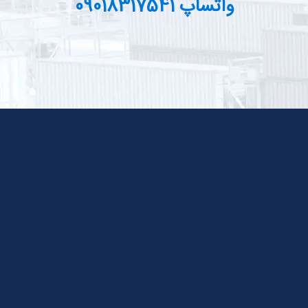
واتساپ 09018317541