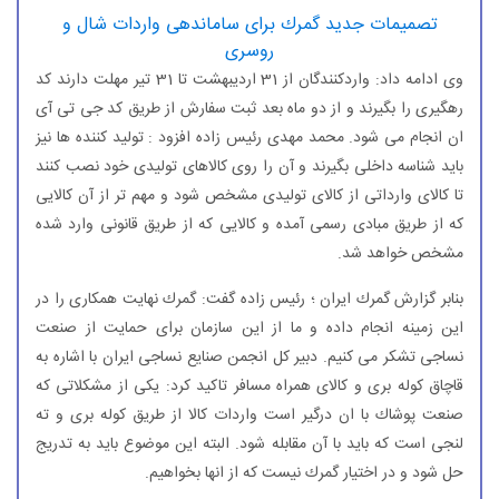
تصمیمات جدید گمرك برای ساماندهی واردات شال و
روسری
وی ادامه داد: واردكنندگان از 31 اردیبهشت تا 31 تیر مهلت دارند كد
رهگیری را بگیرند و از دو ماه بعد ثبت سفارش از طریق كد جی تی آی
ان انجام می شود. محمد مهدی رئیس زاده افزود : تولید كننده ها نیز
باید شناسه داخلی بگیرند و آن را روی كالاهای تولیدی خود نصب كنند
تا كالای وارداتی از كالای تولیدی مشخص شود و مهم تر از آن كالایی
كه از طریق مبادی رسمی آمده و كالایی كه از طریق قانونی وارد شده
مشخص خواهد شد.
بنابر گزارش گمرك ایران ؛ رئیس زاده گفت: گمرك نهایت همكاری را در
این زمینه انجام داده و ما از این سازمان برای حمایت از صنعت
نساجی تشكر می كنیم. دبیر كل انجمن صنایع نساجی ایران با اشاره به
قاچاق كوله بری و كالای همراه مسافر تاكید كرد: یكی از مشكلاتی كه
صنعت پوشاك با ان درگیر است واردات كالا از طریق كوله بری و ته
لنجی است كه باید با آن مقابله شود. البته این موضوع باید به تدریج
حل شود و در اختیار گمرك نیست كه از انها بخواهیم.