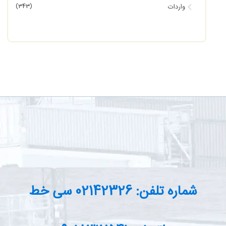
(343)
واردات
شماره تلفن: 02142326 سی خط