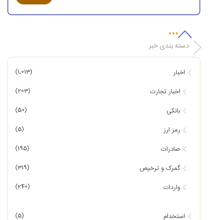
دسته بندی خبر
(1,013)
اخبار
(203)
اخبار تجارت
(50)
بانکی
(5)
رمز ارز
(195)
صادرات
(319)
گمرک و ترخیص
(240)
واردات
(5)
استخدام