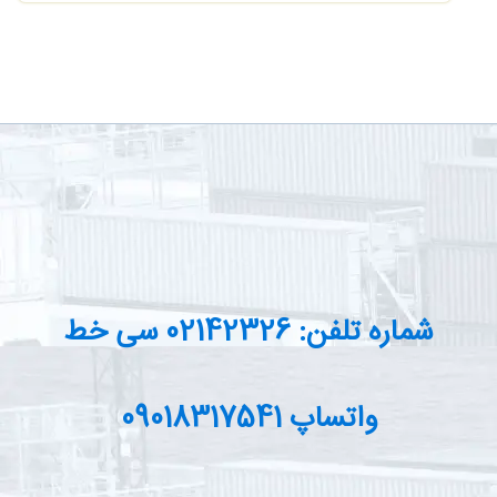
شماره تلفن: 02142326 سی خط
واتساپ 09018317541