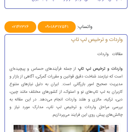
مدارک و مجوزهای لازم برای واردات لپ تاپ به ایران
مراحل واردات لپ تاپ به ایران
واتساپ:
02142326
09018317541
تحقیقات و بازاریابی
واردات و ترخیص لپ تاپ
انتخاب تامین‌کننده و عقد قرارداد
مقالات
واردات
آماده‌سازی مدارک و برآورد هزینه‌ها
انتخاب شیوه حمل ‌و نقل
واردات و ترخیص لپ تاپ
از جمله فرآیندهای حساس و پیچیده‌ای
است که نیازمند شناخت دقیق قوانین و مقررات گمرکی، آگاهی از بازار و
ترخیص کالا از گمرک
مدیریت صحیح امور بازرگانی است. ایران به دلیل نیازهای متنوع
روش‌های حمل‌ونقل لپ تاپ‌های وارداتی
کاربران به لپ تاپ‌های نو و استوک، از کشورهای مختلف مانند چین،
دبی، ترکیه، مالزی و هلند واردات انجام می‌دهد. در این مقاله به
تعرفه و هزینه‌های گمرکی واردات لپ تاپ
بررسی مراحل واردات و ترخیص لپ تاپ، مدارک مورد نیاز و
جمع‌بندی
چالش‌های پیش روی این فرایند می‌پردازیم.