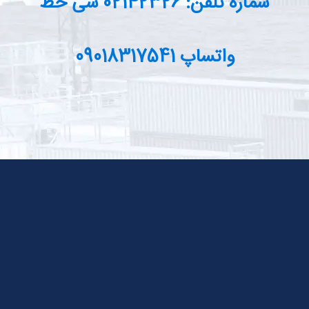
شماره تلفن: 02142326 سی خط
واتساپ 09018317541