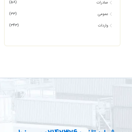
(58)
صادرات
(33)
عمومی
(343)
واردات