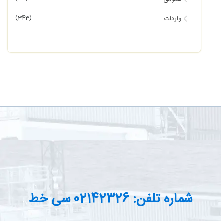
(343)
واردات
شماره تلفن: 02142326 سی خط