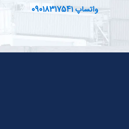
واتساپ 09018317541