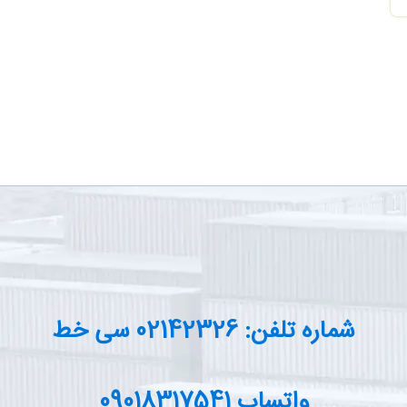
بدنه لاستیك)) اطلاعیه توسعه تجارت در مورد لزوم درج
عبارت SWR در هنگام ثبت سفارش از تاریخ 1/8/1395 :
0
سازمان توسعه تجارت ایران طی اطلاعیه ای به شرح زیر
1396-8-4
اعلام نموده است: بیشتر بدانید : ابلاغ انواع و میزان حداكثر
و حداقل نرخ‌های قابل وصول […]
شماره تلفن: 02142326 سی خط
واتساپ 09018317541