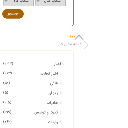
دسته بندی خبر
(1,013)
اخبار
(203)
اخبار تجارت
(50)
بانکی
(5)
رمز ارز
(195)
صادرات
(319)
گمرک و ترخیص
(240)
واردات