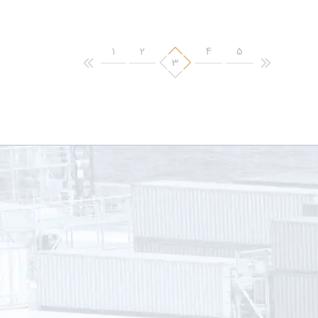
ممنوعیت ثبت سفارش ذرت دامی بخشنامه توسعه تجارت
در خصوص رفع ممنوعیت ثبت‌سفارش ذرت دامی:
0
سرپرست دفتر مقررات، صادرات و واردات سازمان توسعه
1396-8-4
1
2
4
5
تجارت ایران بخشنامه شماره 43909/210/95 مورخ
3
14/7/1395 را خطاب به سازمان صنعت، معدن و تجارت
استان ها به شرح زیر اعلام نموده است: بیشتر […]