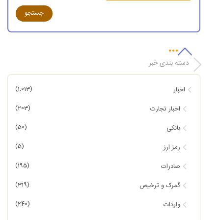
دسته بندی خبر
(1,013)
اخبار
(203)
اخبار تجارت
(50)
بانکی
(5)
رمز ارز
(195)
صادرات
(319)
گمرک و ترخیص
(240)
واردات