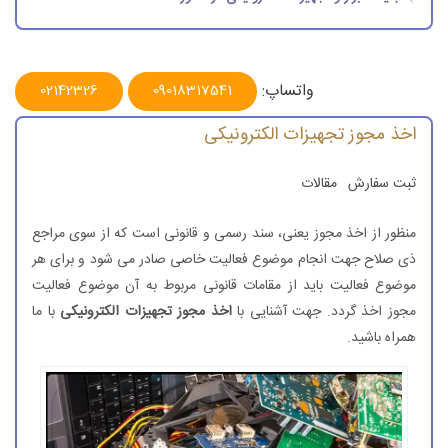
مجوز واردات قطعات الکترونیکی چیست؟
مهم ترین کالاهای قابل دریافت مجوز برای واردات
واتساپ:
02142326
09018317541
چه کالاهای قابل سفارش و شامل اخذ مجوز می شوند ؟
اخذ مجوز تجهیزات الکترونیکی
مجوز یا پروانه بهره برداری
ثبت سفارش
مقالات
چه شرکت هایی مورد تایید اداره گمرک برای دریافت قطعات الکترونیکی
است؟
منظور از اخذ مجوز یعنی، سند رسمی و قانونی است که از سوی مراجع
روند واردات تجهیزات الکترونیکی معمولا چگونه است؟
ذی صلاح جهت انجام موضوع فعالیت خاصی صادر می شود و برای هر
موضوع فعالیت باید از مقامات قانونی مربوط به آن موضوع فعالیت
ورود اطلاعات در سامانه
EPL
مجوز اخذ گردد. جهت آشنایی با
اخذ مجوز تجهیزات الکترونیکی
با ما
ارزیابی
همراه باشید.
مشکلات مربوط به واردات تجهیزات الکتریکی