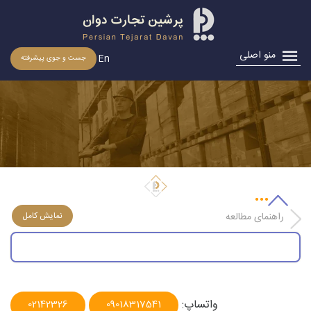
منو اصلی
En
جست و جوی پیشرفته
شرایط ترخیص کالاهای دپوشده در گمرک
راهنمای مطالعه
واتساپ:
02142326
09018317541