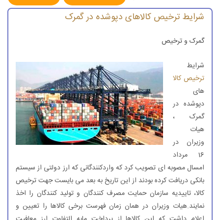
شرایط ترخیص کالاهای دپوشده در گمرک
گمرک و ترخیص
شرایط
ترخیص کالا
های
دپوشده در
گمرک ،
هیات
وزیران در
16 مرداد
امسال مصوبه ای تصویب کرد که واردکنندگانی که ارز دولتی از سیستم
بانکی دریافت کرده بودند از این تاریخ به بعد می بایست جهت ترخیص
کالا، تاییدیه سازمان حمایت مصرف کنندگان‌ و تولید کنندگان را اخذ
نمایند.هیات وزیران در همان زمان فهرست برخی کالاها را تعیین و
اعلام داشت که این کالاها از پرداخت مابه التفاوت ارز معافیت