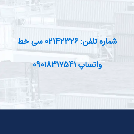
شماره تلفن: 02142326 سی خط
واتساپ 09018317541