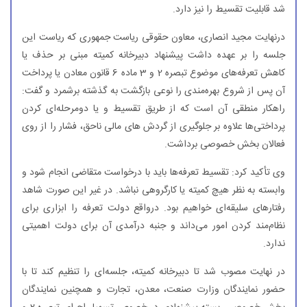
شد قابلیت تقسیط را نیز دارد.
درنهایت مجید انصاری، معاون حقوقی ریاست جمهوری كه ریاست این
جلسه را بر عهده داشت پیشنهاد دبیرخانه كمیته مبنی بر حذف یا
كاهش تعرفه‌های موضوع تبصره 2 و 3 ماده 6 قانون معادن یا پرداخت
آن پس از شروع بهره‌مندی را نوعی بازگشت به گذشته برشمرد و گفت:
راهكار منطقی آن است كه از طریق تقسیط و یا دومرحله‌ای كردن
پرداختی‌ها علاوه بر جلوگیری از گردش های مالی ناحق، فشار را از روی
فعالان بخش خصوصی برداشت.
وی تأكید كرد: تقسیط تعرفه‌ها باید با درخواست متقاضی انجام شود و
وابسته به نظر هیچ كمیته یا كارگروهی نباشد. در غیر این صورت شاهد
رفتارهای سلیقه‌ای خواهیم بود. درواقع دولت تعرفه را ابزاری برای
نظام‌مند كردن امور می‌داند و جنبه درآمدی آن برای دولت اهمیتی
ندارد.
در نهایت مصوب شد تا دبیرخانه كمیته، جلسه‌ای را تنظیم كند تا با
حضور نمایندگان وزارت صنعت، معدن، تجارت و همچنین نمایندگان