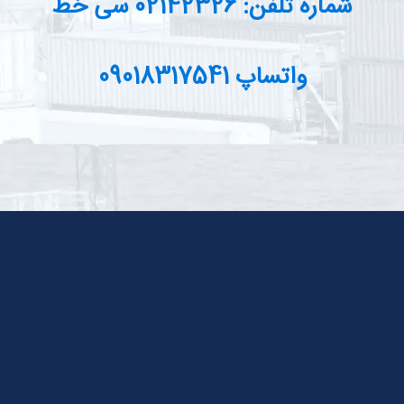
شماره تلفن: 02142326 سی خط
واتساپ 09018317541