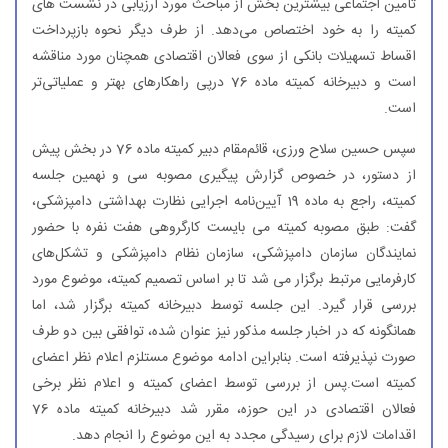
تأمین اجتماعی بیشترین بخش از مباحث مورد ارزیابی در نشست های
كمیته را به خود اختصاص می‌دهد. از طرف دیگر نحوه بازپرداخت
اقساط تسهیلات بانكی از سوی فعالان اقتصادی همچنان مورد مناقشه
است و دبیرخانه كمیته ماده 76 درپی راهكارهای بهتر و عملیاتی‌تر
است.
سپس حسین سلاح ورزی، قائم‌مقام دبیر كمیته ماده 76 در بخش پیش
از دستور، در خصوص گزارش پیگیری مصوبه سی و نهمین جلسه
كمیته، راجع به ماده 19 آیین‌نامه اجرایی نظارت بهداشتی دامپزشكی،
گفت: طبق مصوبه كمیته می بایست كارگروهی هفت نفره با حضور
نمایندگان سازمان دامپزشكی، سازمان نظام دامپزشكی و تشكل‌های
كارفرمایی مرتبط برگزار می شد تا بر اساس تصمیم كمیته، موضوع مورد
بررسی قرار گیرد. این جلسه توسط دبیرخانه كمیته برگزار شد، اما
همانگونه كه در اخبار جلسه مذكور نیز عنوان شده، توافقی بین دو طرف
صورت نپذیرفته است. بنابراین ادامه موضوع مستلزم اعلام نظر اعضای
كمیته است.پس از بررسی توسط اعضای كمیته و اعلام نظر برخی
فعالان اقتصادی در این حوزه، مقرر شد دبیرخانه كمیته ماده 76
اقدامات لازم برای رسیدگی مجدد به این موضوع را انجام دهد.