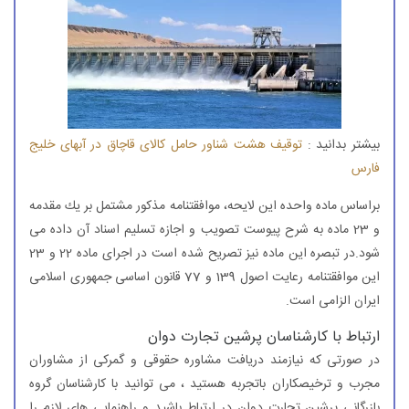
بیشتر بدانید :
توقیف هشت شناور حامل كالای قاچاق در آبهای خلیج
فارس
براساس ماده واحده این لایحه، موافقتنامه مذكور مشتمل بر یك مقدمه
و 23 ماده به شرح پیوست تصویب و اجازه تسلیم اسناد آن داده می
شود.در تبصره این ماده نیز تصریح شده است در اجرای ماده 22 و 23
این موافقتنامه رعایت اصول 139 و 77 قانون اساسی جمهوری اسلامی
ایران الزامی است.
ارتباط با کارشناسان پرشین تجارت دوان
در صورتی که نیازمند دریافت مشاوره حقوقی و گمرکی از مشاوران
مجرب و ترخیصکاران باتجربه هستید ، می توانید با کارشناسان گروه
بازرگانی پرشین تجارت دوان در ارتباط باشید و راهنمایی های لازم را