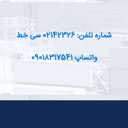
شماره تلفن: 02142326 سی خط
واتساپ 09018317541