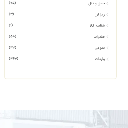
(75)
حمل و نقل
(3)
رمز ارز
(1)
شناسه کالا
(58)
صادرات
(33)
عمومی
(343)
واردات