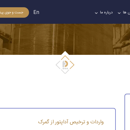
En
 ها
درباره ما
جست و جوی پیش
واردات و ترخیص آداپتور از گمرک
واردات و ترخیص آداپتور از گمرک