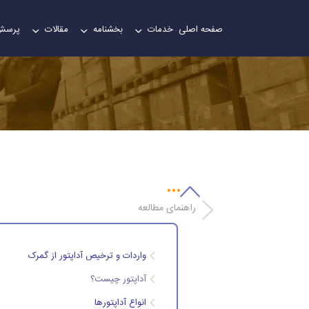
صفحه اصلی
خدمات
بخشنامه
مقالات
پرسش
راهنمای مطالعه
واردات و ترخیص آداپتور از گمرک
آداپتور چیست؟
انواع آداپتورها