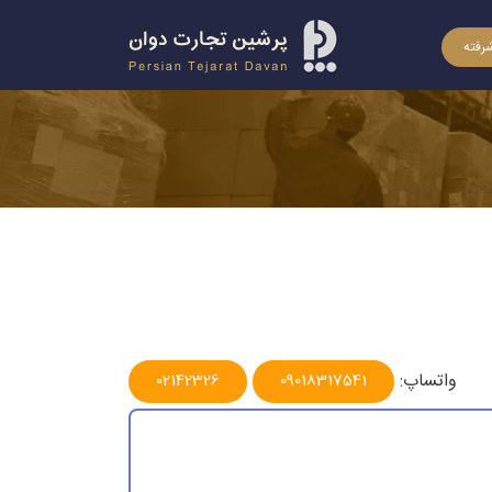
رفته
واتساپ:
02142326
09018317541