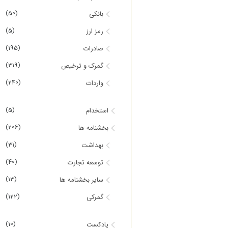
(50)
بانکی
(5)
رمز ارز
(195)
صادرات
(319)
گمرک و ترخیص
(240)
واردات
(5)
استخدام
(206)
بخشنامه ها
(31)
بهداشت
(40)
توسعه تجارت
(13)
سایر بخشنامه ها
(122)
گمرکی
(10)
پادکست