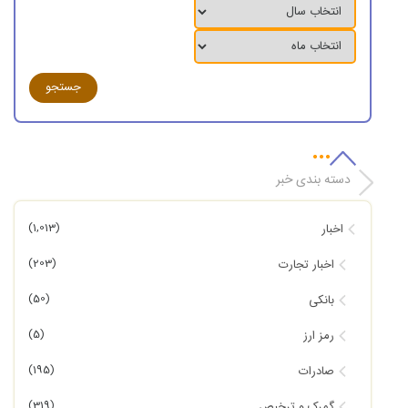
دسته بندی خبر
(1,013)
اخبار
(203)
اخبار تجارت
(50)
بانکی
(5)
رمز ارز
(195)
صادرات
(319)
گمرک و ترخیص