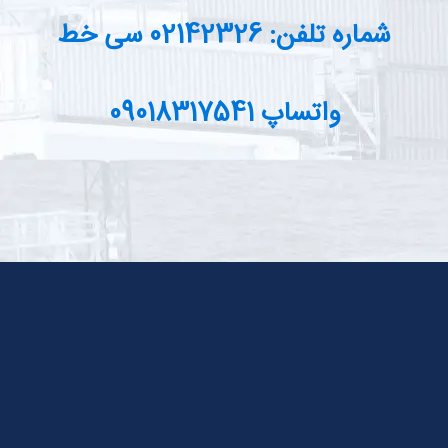
شماره تلفن: 02142326 سی خط
واتساپ 09018317541