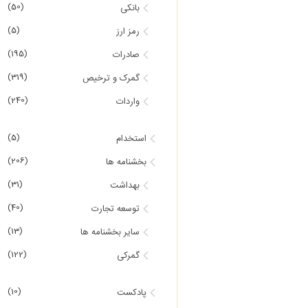
(50)
بانکی
(5)
رمز ارز
(195)
صادرات
(319)
گمرک و ترخیص
(240)
واردات
(5)
استخدام
(206)
بخشنامه ها
(31)
بهداشت
(40)
توسعه تجارت
(13)
سایر بخشنامه ها
(122)
گمرکی
(10)
پادکست