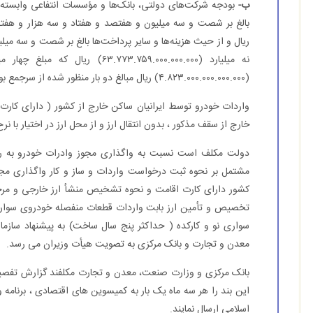
ب-
بودجه شرکت‌های دولتی، بانک‌ها و مؤسسات انتفاعی وابسته به
ریال و از حیث هزینه‌ها و سایر پرداخت‌ها بالغ بر شصت و سه میل
نه میلیارد (.۷۷۳.۷۵۹.۰۰۰.۰۰۰.۰۰۰
(۴.۸۲۳.۰۰۰.۰۰۰.۰۰۰.۰۰۰) ریال مبالغ دو بار منظور شده از سرجمع بودجه کل کشور کسر می‌شود.
خارج از سقف مذکور ، بدون انتقال ارز و از محل ارز در اختیار با نرخ صد درصد ( 100 % ) حق
دولت مکلف است نسبت به واگذاری مجوز وادرات خودرو به روش 
مشتمل بر نحوه ثبت درخواست واردات و ساز و کار واگذاری مجوز
کشور دارای کارت اقامت و نحوه تشخیص منشأ ارز خارجی و مرجع
تخصیص و تأمین ارز بابت واردات قطعات منفصله خودروی سوار
سواری نو و کارکده ( حداکثر پنج سال ساخت) به پیشنهاد سازما
معدن و تجارت و بانک مرکزی به تصویت هیأت وزیران می رسد.
بانک مرکزی و وزارت صنعت، معدن و تجارت مکلفند گزارش تفصیل
این بند را هر سه ماه یک بار به کمیسوین های اقتصادی ، برنام
اسلامی ارسال نمایند.