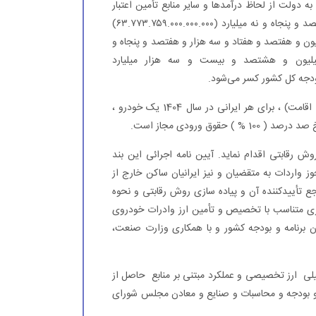
 دولت از لحاظ درآمدها و سایر منابع تأمین اعتبار
بالغ بر شصت و سه میلیون و هفتصد و هفتاد و سه هزار و هفتصد و پنجاه و نه میلیارد (۶۳.۷۷۳.۷۵۹.۰۰۰.۰۰۰.۰۰۰)
یون و هفتصد و هفتاد و سه هزار و هفتصد و پنجاه و
۶۳) ریال که مبلغ چهار میلیون و هشتصد و بیست و سه هزار میلیارد
واردات خودرو توسط ایرانیان ساکن خارج از کشور ( دارای کارت اقامت) ، برای هر ایرانی در سال 1404 یک خودرو ،
وق ورودی مجاز است.
رقابتی اقدام نماید. آیین نامه اجرائی این بند
 واردات به متقضیان و نیز ایرانیان ساکن خارج از
 تأییدکننده آن و پیاده سازی روش رقابتی و نحوه
ی متناسب با تخصیص و تأمین ارز وادرات خودروی
ن برنامه و بودجه کشور و با همکاری وزارت صنعت،
ی ارز تخصیصی و عملکرد مبتنی بر منابع حاصل از
ه و بودجه و محاسبات و صنایع و معادن مجلس شورای