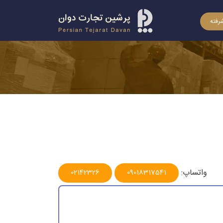
رفته
واتساپ:
02142326
09018317541