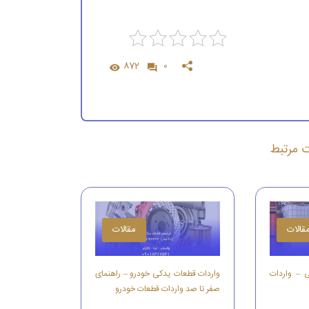
872
0
ات مرتبط
قالات
مقالات
ی – واردات
واردات قطعات یدکی خودرو – راهنمای
صفر تا صد واردات قطعات خودرو