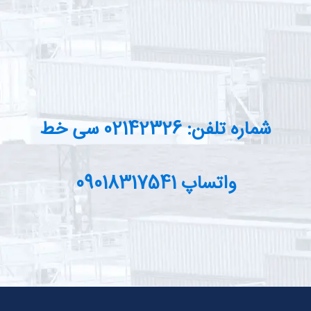
شماره تلفن: 02142326 سی خط
واتساپ 09018317541