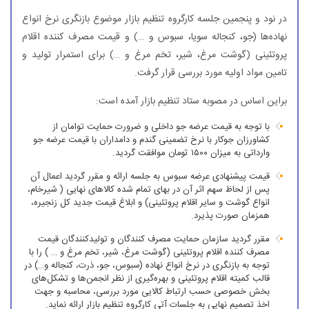
در نود و پنجمین جلسه کارگروه تنظیم بازار موضوع بازنگری نرخ انواع
نهاده‌ها (جو، کنجاله سویا، سبوس و …) و قیمت مصرف کننده اقلام
پروتئینی (گوشت مرغ، شیر، تخم مرغ و …) برای استمرار تولید و
تامین مواد اولیه مورد بررسی قرار گرفت.
براین اساس در مصوبه ستاد تنظیم بازار آمده است:
با توجه به قیمت عرضه جو داخلی و ضرورت حمایت توامان از
کشاورزان جوکار با نرخ تضمینی گندم و دامداران با قیمت عرضه جو
وارداتی به میزان ۱۵۰۰ تومان موافقت گردید.
قیمت پیشنهادی عرضه سبوس به جلسه ارائه و مقرر گردید اعمال آن
پس از لحاظ سهم اثر آن در بهای تمام شده کالاهای نهایی ( شیرخام،
انواع گوشت و سایر اقلام پروتئینی) و ابلاغ قیمت جدید کل زنجیره،
‌همزمان صورت پذیرد.
مقرر گردید سازمان حمایت مصرف کنندگان و تولیدکنندگان قیمت
مصرف کننده اقلام پروتئینی (گوشت مرغ، شیر، تخم مرغ و … ) را با
توجه به بازنگری در نرخ انواع نهاده (سبوس، جو، ذرت، کنجاله و…) در
قالب کمیته اقلام پروتئینی و بهره‌گیری از نظر انجمن‌ها و تشکل‌های
بخش خصوصی حسب ارتباط کالایی مورد بررسی، محاسبه و جهت
اخذ تصمیم نهایی به جلسات آتی کارگروه تنظیم بازار ارائه نماید.