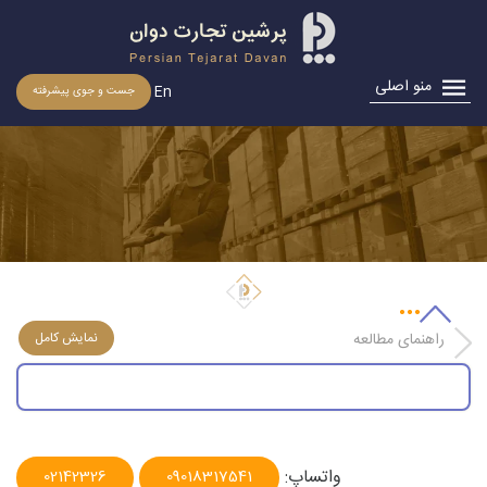
منو اصلی
En
جست و جوی پیشرفته
قیمت عرضه جو داخلی و وارداتی
راهنمای مطالعه
واتساپ:
02142326
09018317541