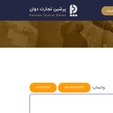
رفته
واتساپ:
02142326
09018317541