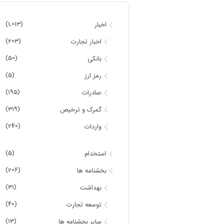
(1,013)
اخبار
(203)
اخبار تجارت
(50)
بانکی
(5)
رمز ارز
(195)
صادرات
(319)
گمرک و ترخیص
(240)
واردات
(5)
استخدام
(206)
بخشنامه ها
(31)
بهداشت
(40)
توسعه تجارت
(13)
سایر بخشنامه ها