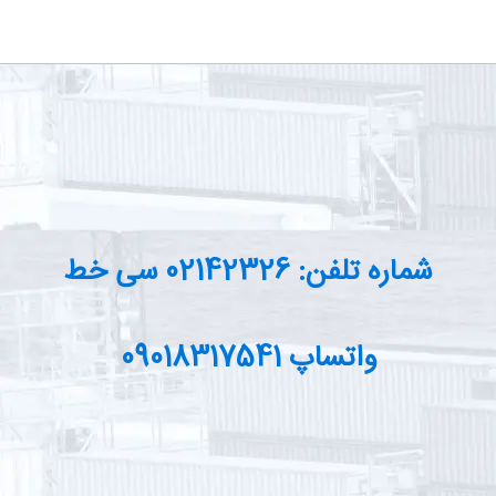
شماره تلفن: 02142326 سی خط
واتساپ 09018317541