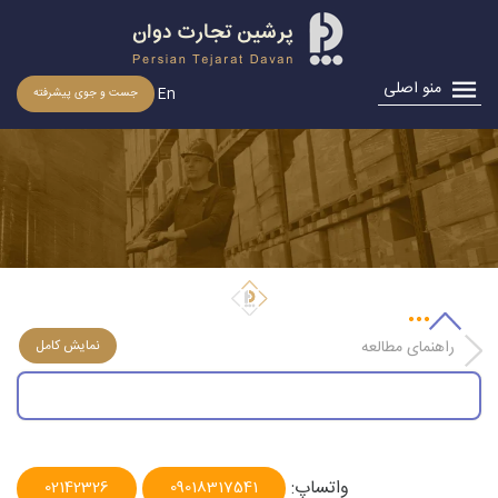
منو اصلی
En
جست و جوی پیشرفته
اخذ نمایندگی
راهنمای مطالعه
واتساپ:
02142326
09018317541