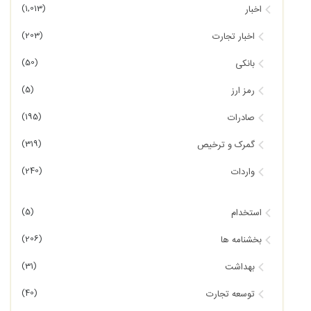
(1,013)
اخبار
(203)
اخبار تجارت
(50)
بانکی
(5)
رمز ارز
(195)
صادرات
(319)
گمرک و ترخیص
(240)
واردات
(5)
استخدام
(206)
بخشنامه ها
(31)
بهداشت
(40)
توسعه تجارت