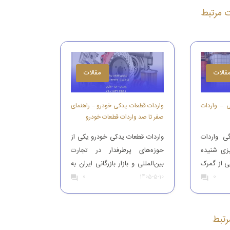
ات مرتبط
قالات
مقالات
ی – واردات
واردات قطعات یدکی خودرو – راهنمای
صفر تا صد واردات قطعات خودرو
ی واردات
واردات قطعات یدکی خودرو یکی از
یزی شنیده
حوزه‌های پرطرفدار در تجارت
ی از گمرک
بین‌المللی و بازار بازرگانی ایران به
0
ات و کالا
0
شمار می‌رود. با توجه به حجم بالای
1405-5-10
 ما است.
خودروهای موجود در کشور و نیاز
یص مواد
مستمر به تعمیر و نگهداری آن‌ها،
ه افراد با
بازار قطعات یدکی همواره از
تبط