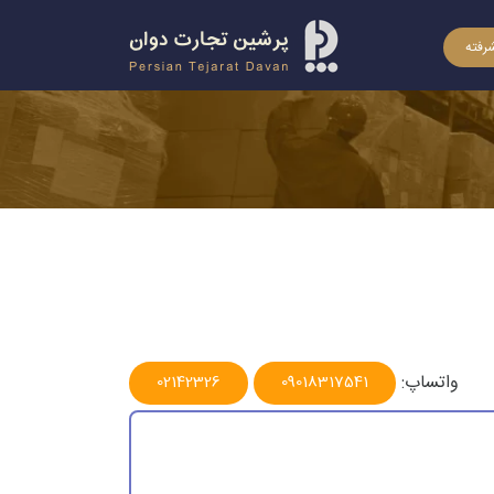
رفته
واتساپ:
02142326
09018317541