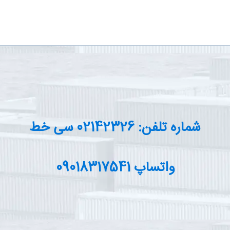
شماره تلفن: 02142326 سی خط
واتساپ 09018317541