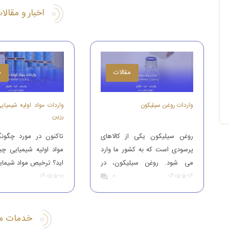
اخبار و مقال
مقالات
م
واردات روغن سیلیکون
واردات مواد اولیه شیمیای
رزین
روغن سیلیکون یکی از کالاهای
تاکنون در مورد چگونگ
پرسودی است که به کشور ما وارد
مواد اولیه شیمیایی چ
می شود. روغن سیلیکون، در
اید؟ ترخیص مواد شیمای
0
صنایع مختلفی کاربرد دارد نظیر:
یکی از بیشترین محصول
1405-5-10
1405-5-14
صنعت غذا، لاستیک سازی، اسپری
های وارداتی به کشور
های روان کننده و … تاجران و
برای واردات و ترخ
بازرگانان ایرانی، این محصول را از
شیمیایی از گمرک باید ب
خدمات مر