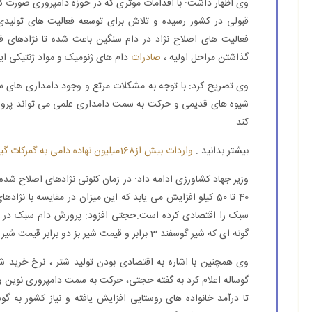
وی اظهار داشت: با اقدامات موثری که در حوزه دامپروری صورت گ
قبولی در کشور رسیده و تلاش برای توسعه فعالیت های تولیدی 
فعالیت های اصلاح نژاد در دام سنگین باعث شده تا نژادهای ف
گذاشتن مراحل اولیه ،
صادرات
دام های ژنومیک و مواد ژنتیکی ای
وی تصریح کرد: با توجه به مشکلات مرتع و وجود دامداری های سنت
شیوه های قدیمی و حرکت به سمت دامداری علمی می تواند پرورش
کند.
بیشتر بدانید :
واردات بیش از168میلیون نهاده دامی به گمركات گیلان
40 تا 50 کیلو افزایش می یابد که این میزان در مقایسه با نژ
سبک را اقتصادی کرده است.حجتی افزود: پرورش دام سبک در ب
گونه ای که شیر گوسفند 3 برابر و قیمت شیر بز دو برابر قیمت شیر گوساله از سوی کارخانجات لبنیات خریداری می شود.
گوساله اعلام کرد.به گفته حجتی، حرکت به سمت دامپروری نوین 
تا درآمد خانواده های روستایی افزایش یافته و نیاز کشور به 