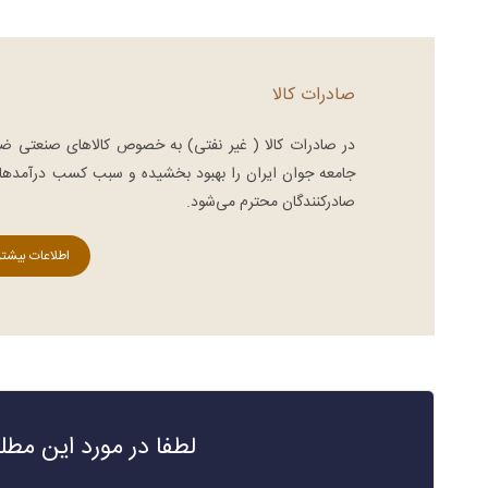
کشورهای همچون آلمان، ایتالیا،
تجربه رجوع کرد. افرادی 
ترکیه و چین وارد کشور می کنند تا
مواد شیمیایی درجه یک
بدین طریق نیاز […]
کنند. واردات و […]
صادرات کالا
در صادرات کالا ( غیر نفتی) به خصوص كالاهای صنعتی ضم
جامعه جوان ایران را بهبود ‌بخشیده و سبب كسب درآمدهای
صادركنندگان محترم می‌شود.
اطلاعات بیشتر
لطفا در مورد این مط