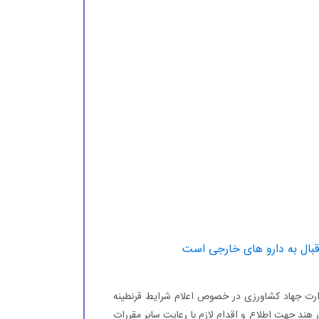
بال به دارو های خارجی است
ست تصویرنامه شماره 2441/502/95 مورخ 24/6/1395 وزارت جهاد كشاورزی در خصوص اعلام شرایط قرنطینه
ند جهت اطلاع و اقدام لازم با رعایت سایر مقررات