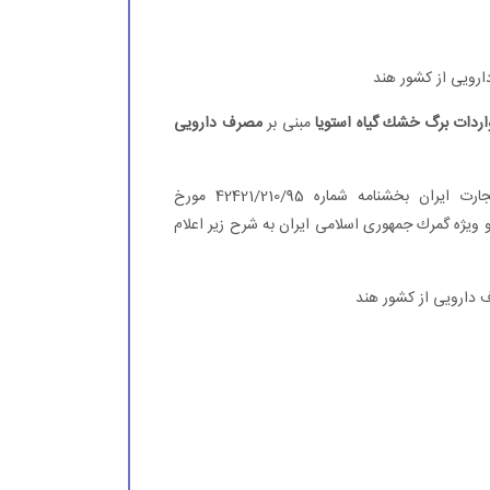
ارویی از كشور هند
اردات برگ خشك گیاه استویا
مبنی بر
مصرف دارویی
سرپرست دفتر مقررات، صادرات و واردات سازمان توسعه تجارت ایران بخشنامه شماره 42421/210/95 مورخ
زاد و ویژه گمرك جمهوری اسلامی ایران به شرح زیر اعلام