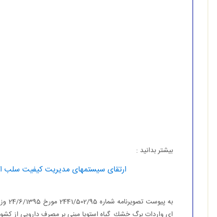
بیشتر بدانید :
ارتقای سیستمهای مدیریت كیفیت سلب اق
به پیو
ای واردات برگ خشك گیاه استویا مبنی بر مصرف دارویی از كشور ه