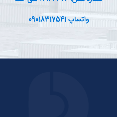
واتساپ 09018317541