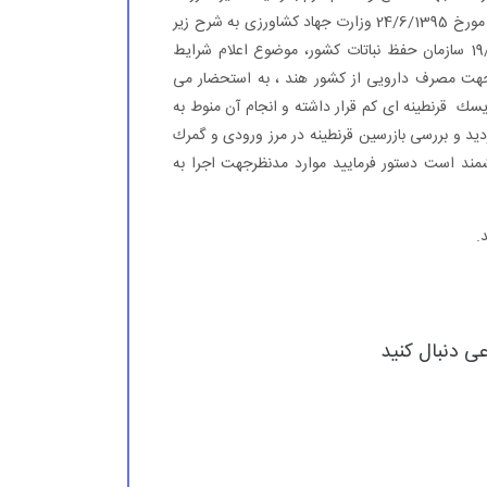
ارسال می گردد. * یادآور می شود متن نامه شماره 2441/502/95 مورخ 24/6/1395 وزارت جهاد كشاورزی به شرح زیر
است: به پیوست تصویر نامه شماره 730/12193 مورخ 19/5/1395 سازمان حفظ نباتات كشور، موضوع اعلام شرایط
نطینه واردات برگ خشک گیاه استویا ( ( Stevia leavesجهت مصرف دارویی از كشور هند ، به استحضار می
سك قرنطینه ای كم قرار داشته و انجام آن منوط به
دید و بررسی بازرسین قرنطینه در مرز ورودی و گمرك
مند است دستور فرمایید موارد مدنظرجهت اجرا به
.
عی دنبال کنید