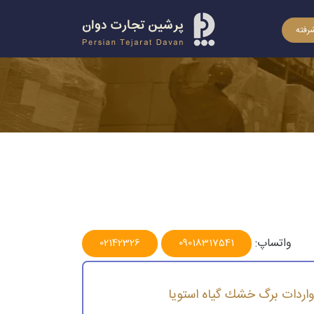
رفته
ك گیاه استویا
واتساپ:
02142326
09018317541
واردات برگ خشك گیاه استویا