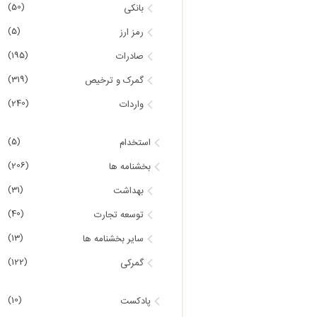
(50)
بانکی
(5)
رمز ارز
(195)
صادرات
(319)
گمرک و ترخیص
(240)
واردات
(5)
استخدام
(206)
بخشنامه ها
(31)
بهداشت
(40)
توسعه تجارت
(13)
سایر بخشنامه ها
(122)
گمرکی
(10)
پادکست