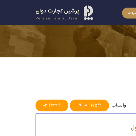
رفته
واتساپ:
02142326
09018317541
ول