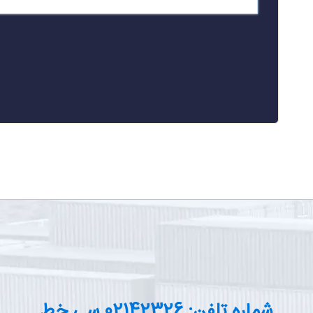
شماره تلفن: 02142326 سی خط