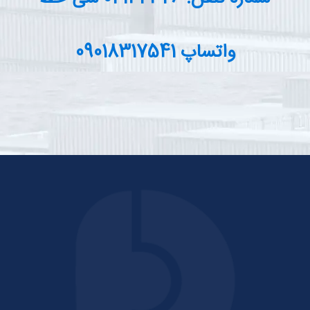
واتساپ 09018317541