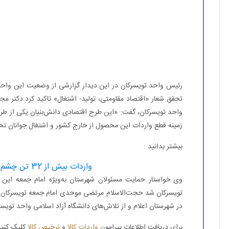
رئیس واحد تویسركان در این دیدار گزارشی از وضعیت این واحد 
تحقق شعار «اقتصاد مقاومتی، تولید- اشتغال» تاكید كرد.دكتر مجت
واحد تویسركان، گفت: «این طرح اقتصادی دانش‌بنیان یكی از طر
زمینه قطع واردات این محصول از خارج كشور و اشتغال جوانان تحص
بیشتر بدانید :
واردات بیش از 32 تن چشم مصنوعی به كشور
وی خواستار حمایت مسئولان شهرستان به‌ویژه امام جمعه این 
تویسركان شد.حجت‌الاسلام مرتضی موحدی امام جمعه تویسركان نیز
در شهرستان اعلام و از تلاش‌های دانشگاه آزاد اسلامی واحد تویسر
برای دریافت اطلاعات پیرامون
واردات کالا
و
ترخیص کالا
کلیک کنید