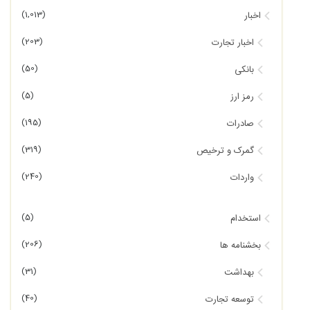
(1,013)
اخبار
(203)
اخبار تجارت
(50)
بانکی
(5)
رمز ارز
(195)
صادرات
(319)
گمرک و ترخیص
(240)
واردات
(5)
استخدام
(206)
بخشنامه ها
(31)
بهداشت
(40)
توسعه تجارت