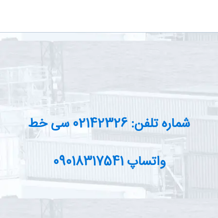
شماره تلفن: 02142326 سی خط
واتساپ 09018317541