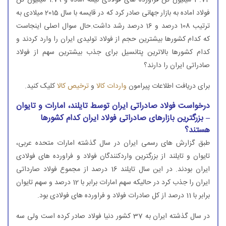
3.74 میلیون تن فراورده های فولادی نیمه اماده و 1.79 میلیون تن
فولاد اماده به بازار جهانی صادر كرد كه در قایسه با سال 2015 میلادی به
ترتیب 108 درصد و 16 درصد رشد داشت.حال سوال اصلی اینجاست
كه كدام كشورها بیشترین حجم از فولاد تولیدی ایران را وارد كردند و
كدام كشورها بالاترین پتانسیل برای جذب بیشترین سهم از فولاد
صادراتی ایران را دارند؟
برای دریافت اطلاعات پیرامون
واردات کالا
و
ترخیص کالا
کلیک کنید.
درخواست فولاد صادراتی ایران توسط تایلند، امارات و تایوان
– بزرگترین بازارهای صادراتی فولاد ایران كدام كشورها
هستند؟
طبق گزارش های رسمی ایران در سال گذشته امارات متحده عربی،
تایوان و تایلند از بزرگترین واردكنندگان فولاد و فراورده های فولادی
ایران بودند. در این سال تایلند 16 درصد از مجموع فولاد صارداتی
ایران را جذب كرد در حالیكه سهم امارات برابر با 12 درصد و سهم تایوان
برابر با 11 درصد از كل صادرات فولاد و فراورده های فولادی بود.
در سال گذشته ایران به 37 كشور دنیا فولاد صادر كرده است ولی سه