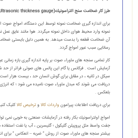
طرز كار ضخامت سنج التراسونیك(Ultrasonic thickness gauge):
برای اندازه گیری ضخامت نمونه توسط این دستگاه، امواج صوت ا
نمونه وارد محیط هوای داخل نمونه میگردد. هوا مانند عایق عمل 
آن ضخامت قطعه را بدست میدهد. به همین دلیل بایستی ضخامت نا
رسانایی سبب عبور امواج گردد.
كار تمامی سنجه های ماوراء صوت بر پایه اندازه گیری بازه زمانی 
آزمایش است . فركانس یا گام این پالس های صوتی فراتر از حد ش
سیكل در ثانیه ، در مقابل برای گوش انسان حد ، بیست هزار است .
دریافت می شوند كه مبدل ماوراء صوت نامیده می شود ؛ كه انرژی 
بلعكس .
برای دریافت اطلاعات پیرامون
واردات کالا
و
ترخیص کالا
کلیک کنید
امواج اولتراسونیك بكار رفته در آزمایشات صنعتی به خوبی نمی توانن
جفت واسط مثل پروپیلن گلیكول ؛ گلیسرین ، آب یا نفت استفاده 
بیشتر سنجه های ماوراء صوت از روش ” ضربه – انعكاس ” برای اند