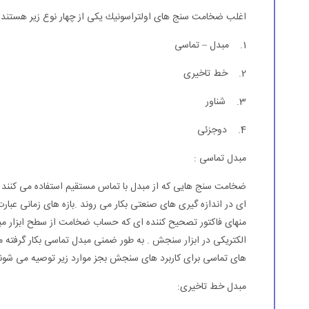
اغلب ضخامت سنج های اولتراسونیك یكی از چهار نوع زیر هستند 
1. مبدل – تماسی
2. خط تاخیری
3. شناور
4. دوجزئی
مبدل تماسی :
ضخامت سنج هایی كه از مبدل با تماس مستقیم استفاده می كنند ب
ای در اندازه گیری های صنعتی بكار می روند .بازه های زمانی عبارت
منهای فاكتور تصحیح كننده ای كه حساب ضخامت از سطح ابزار مبدل
الكتریكی در ابزار سنجش . به طور ضمنی مبدل تماسی بكار گرفته
های تماسی برای كاربرد های سنجش بجز موارد زیر توصیه می شوند
مبدل خط تاخیری: