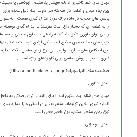
مبدل های خط تاخیری از یك سیلندر پلاستیك ، اپوكسی یا سیلیكا
بین جزء مبدل و قطعه كار شناخته می شوند .یك دلیل عمده برای ا
پالس های محرك در ماده نازك مورد اندازه گیری هست . به عنوان
را به قطعه ای كه بسیار داغ است بفرستد تا اندازه گیری بوسیله
را می توان طوری شكل داد كه به راحتی با سطوح منحنی و فضاها
كاربردهای خط تاخیری ممكن است یكی ازاین دوحالت باشد .انتهای
بین انعكاس های موفق دیواره . این نوع زمان سنجی دقت اندازه گی
گیری بیشتر از روش تماسی برای كاربردهای ویژه است .
ضخامت سنج التراسونیك(Ultrasonic thickness gauge)
مبدل شناور :
مبدل های شناور یك ستون آب را برای انتقال انرژی صوتی به داخل قطع
اندازه گیری آنلاین تولیدات متحرك ، برای اسكن و یا اندازه گیری
نوع زمان سنجی مشابه نوع تاخیر خطی است .
مبدل دو جزئی :