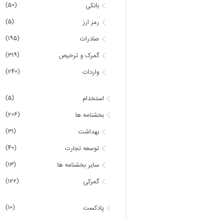
(50)
بانکی
(5)
رمز ارز
(195)
صادرات
(319)
گمرک و ترخیص
(240)
واردات
(5)
استخدام
(206)
بخشنامه ها
(31)
بهداشت
(40)
توسعه تجارت
(13)
سایر بخشنامه ها
(122)
گمرکی
(10)
پادکست