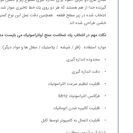
مبدل های دو جزئی اصولا برای اندازه گیری سطوح زبر و خشن مورد ا
گیرنده جدا از هم هستند كه هر دو روی یك خط تاخیری سوار شده ان
انتخاب شده در زیر سطح قطعه . همچنین دقت عمل این نوع كمتر از 
خشن طراحی شده اند.
نكات مهم در انتخاب یك ضخامت سنج اولتراسونیك می بایست مد نظر
موارد استفاده : (فلز / شیشه / پلاستیك / سفال ها و مواد دیگر)
• محدوده اندازه گیری
• دقت اندازه گیری
• قابلیت تنظیم سرعت التراسونیك
• فركانس التراسونیك MHz
• قابلیت كالیبره شدن اتوماتیك
• قابلیت اتصال به كامپیوتر توسط كابل
با تشكر و آرزوی موفقیت