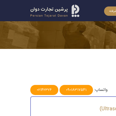
رفته
واتساپ:
02142326
09018317541