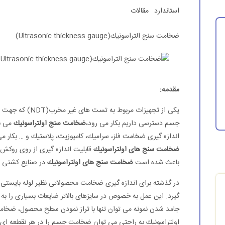
استاندارد
مقالات
ضخامت سنج التراسونیك(Ultrasonic thickness gauge)
مقدمه:
یكی از تجهیزات مربوط به تست های غیر مخرب(NDT) كه جهت
جسم دسترسی داریم بكار می رود،
ضخامت سنج اولتراسونیك
می با
اندازه گیری ضخامت فلز، سرامیك، كامپوزیت، پلاستیك و … بكار می
ضخامت سنج های اولتراسونیك
قابلیت اندازه گیری از روی روكش
باعث شده است
ضخامت سنج های اولتراسونیك
در صنایع كشتی سا
در گذشته برای اندازه گیری ضخامت محصولاتی نظیر لوله بایستی ن
گیرد. این عمل به خصوص در سایزهای بالاتر ضایعات بسیاری را به
جامد شدن نمونه می توان تنها با تراز نمودن سطح محصول، ضخامت را
اولتراسونیك به راحتی می توان ضخامت جسم را در هر نقطعه ای ا