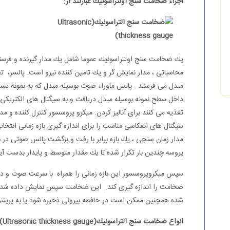
اجزاء ضخامت سنج اولتراسونیك عبارتند از:
یك ضخامت سنج اولتراسونیك عموما شامل یك مدار گیرنده و فرستند
محاسباتی ، مدار نمایش گر و یك تامین كننده نیرو است. پالسر،
مبدل می فرستد . پالس ماوراء صوت بوسیله مبدل كه به نمونه تست
داخل سطح نمونه بوسیله مبدل دریافت و به سیگنال های الكتریكی ت
تغذیه می كنند برای آنالیز كردن. میكرو پروسسور كنترل كننده و م
سیگنال های انعكاسی مناسب را برای اندازه گیری بازه زمانی انتخ
مدار زمان سنجی ، یك بازه برابر با رفت و برگشت پالس صوتی در 
پروسه چندین بار تكرار شده تا یك مقدار متوسط و پایدار بدست آی
سپس میكروپروسسور این بازه زمانی را همراه با سرعت صوت و داده
ضخامت را اندازه گیری كند. این ضخامت سپس نمایش داده شده 
شده همچنین ممكن است در حافظه بیرونی ذخیره شود یا به پرینتر ان
انواع ضخامت سنج التراسونیك(Ultrasonic thickness gauge) به شرح ذیل است :