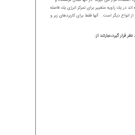
ستفاده قرار می گیرند .در آنها مبدل فرستنده و
د در یك زاویه متغییر برای تمركز انرژی یك فاصله
انواع دیگر است . آنها فقط برای كاربردهای زبر و
 قرار گیرد،عبارتند از: