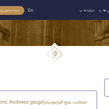
En
 ها
درباره ما
جست و جوی پیش
 التراسونیك(Ultrasonic thickness gauge)
ضخامت سنج التراسونیك(Ultrasonic thickness gauge)