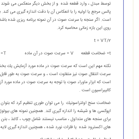
توسط مبدل ، وارد قطعه شده و از بخش دیگر منعكس می شوند و به
پالس مرجع یا اولیه را با انعكاس آن با دقت اندازه گیری می كند. به 
است. اگر سنجه با سرعت صوت در آن نمونه برنامه ریزی شده باشد
روی این بازه زمانی محاسبه كرد.
t = VT/2
t= ضخامت قطعه V = سرعت صوت در آن ماده T= زمان رفت و برگشت اندازه گیری شده
نكته مهم این است كه سرعت صوت در ماده مورد آزمایش یك بخش
سرعت انتقال صوت نیز متفاوت است ، و سرعت صوت به طور قابل تو
است كه ابزار ماوراء صوت با توجه به سرعت صوت در ماده مورد آزم
كالیبراسیون است .
ضخامت سنج اولتراسونیك را می توان طوری تنظیم كرد كه بتوان فلز
اپوكسی ها و شیشه را اندازه گیری كند. همچنین نمونه های بیولوژیك
برای سنجه های متداول ، مناسب نیستند شامل چوب ، كاغذ ، بتن و
های اكسترود شده یا فلزات نورد شده ، همچنین اندازه گیری لایه 