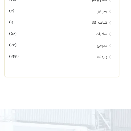
حمل و نقل
(3)
رمز ارز
(1)
شناسه کالا
(58)
صادرات
(33)
عمومی
(343)
واردات