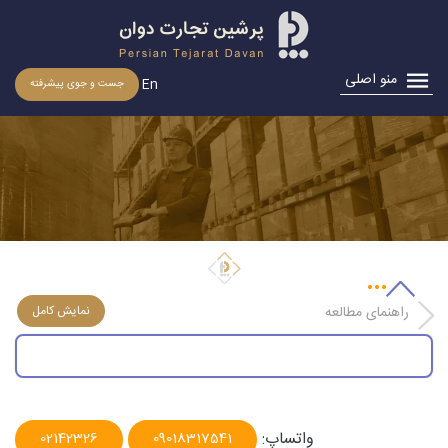
منو اصلی
En
جست و جوی پیشرفته
نحوه شناسایی كارت بازرگانی اجاره‌ای
راهنمای مطالعه
واتساپ:
02142326
09018317541