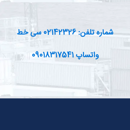
شماره تلفن: 02142326 سی خط
واتساپ 09018317541