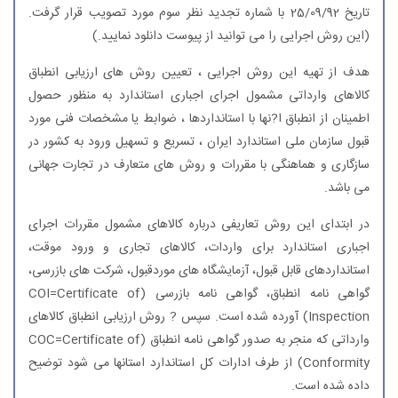
تاریخ 25/09/92 با شماره تجدید نظر سوم مورد تصویب قرار گرفت.
(این روش اجرایی را می توانید از پیوست دانلود نمایید.)
هدف از تهیه این روش اجرایی ، تعیین روش های ارزیابی انطباق
كالاهای وارداتی مشمول اجرای اجباری استاندارد به منظور حصول
اطمینان از انطباق ا?نها با استانداردها ، ضوابط یا مشخصات فنی مورد
قبول سازمان ملی استاندارد ایران ، تسریع و تسهیل ورود به كشور در
سازگاری و هماهنگی با مقررات و روش های متعارف در تجارت جهانی
می باشد.
در ابتدای این روش تعاریفی درباره كالاهای مشمول مقررات اجرای
اجباری استاندارد برای واردات، كالاهای تجاری و ورود موقت،
استانداردهای قابل قبول، آزمایشگاه های موردقبول، شركت های بازرسی،
گواهی نامه انطباق، گواهی نامه بازرسی (COI=Certificate of
Inspection) آورده شده است. سپس ? روش ارزیابی انطباق كالاهای
وارداتی كه منجر به صدور گواهی نامه انطباق (COC=Certificate of
Conformity) از طرف ادارات كل استاندارد استانها می شود توضیح
داده شده است.