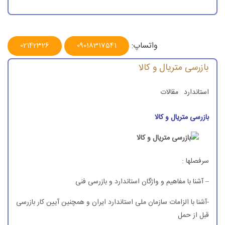
شمول بازرسی قبل از حمل:
آشنایی با الزامات بازرسی سازمان ملی استاندارد –روش ارزیابی و انطباق
:
واتساپ:
02142326
09018317541
آیین نامه تاییدصلاحیت شركت های بازرسی
بازرسی متریال و كالا
* آشنا با الزامات بازرسی بانك مركزی ایران
استاندارد
مقالات
بازرسی متریال و كالا - مرور استاندارد 17000 و نكات مهم آن
بازرسی متریال و كالا
مروری بر استاندارد
17020
روش بازرسی كالا بطور عمومی
اصول گزارش نویسی بازرسی:
سرفصلها :
انواع مدارك بازرسی بر اساس
EN
:
– آشنا با مفاهیم و واژگان استاندارد و بازرسی فنی
* آشنایی با استانداردهای كالا (نكات ویژه استاندارد ASTM) :
-آشنا با الزامات سازمان ملی استاندارد ایران و همچنین آیین كار بازرسی
قبل از حمل