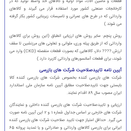
قطعات و ماشین آلات، مواد اولیه و كالاهای حد واسط تولید كه در
كارخانجات صنعتی كشور مورد استفاده قرار می گیرند و كالاهای
وارداتی كه در طرح های عمرانی و تاسیسات زیربنایی كشور بكار گرفته
می شوند.)
روش پنچم: سایر روش های ارزیابی انطباق (این روش برای كالاهای
وارداتی كه از طریق پیله وری، ملوانی و تعاونی های مرزنشین تا سقف
ارزش ???? دلار، كالاهایی كه بصورت قطعات منفصله (CKD) وارد می
شوند، برای قطعات آسانسورهای وارداتی كاربرد دارد.)
آیین نامه تاییدصلاحیت شركت های بازرسی
شركت های بازرسی كننده بخصوص شركت های بازرسی كننده كالا
بایستی جهت تاییدصلاحیت مطابق آیین نامه سازمان ملی استاندارد
ایران مصوب سال 89 اقدام نمایند.
ارزیابی و تاییدصلاحیت شركت های بازرسی كننده داخلی و نمایندگان
شركت های خارجی بر اساس جداول شماره 1 و 2 این آیین نامه صورت
می گیرد. حداقل امتیاز جهت تایید صلاحیت شركت های بازرسی كننده
ایرانی برای بازرسی كالاهای وارداتی و صادراتی و یا تمدید پروانه 65