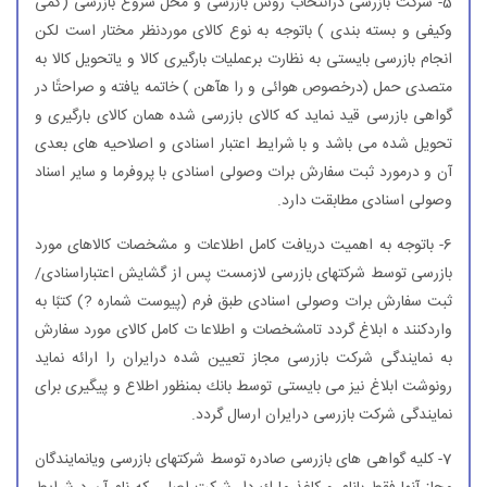
5- شركت بازرسی درانتخاب روش بازرسی و محل شروع بازرسی (كمی
وكیفی و بسته بندی ) باتوجه به نوع كالای موردنظر مختار است لكن
انجام بازرسی بایستی به نظارت برعملیات بارگیری كالا و یاتحویل كالا به
متصدی حمل (درخصوص هوائی و را هآهن ) خاتمه یافته و صراحتًا در
گواهی بازرسی قید نماید كه كالای بازرسی شده همان كالای بارگیری و
تحویل شده می باشد و با شرایط اعتبار اسنادی و اصلاحیه های بعدی
آن و درمورد ثبت سفارش برات وصولی اسنادی با پروفرما و سایر اسناد
وصولی اسنادی مطابقت دارد.
6- باتوجه به اهمیت دریافت كامل اطلاعات و مشخصات كالاهای مورد
بازرسی توسط شركتهای بازرسی لازمست پس از گشایش اعتباراسنادی/
ثبت سفارش برات وصولی اسنادی طبق فرم (پیوست شماره ?) كتبًا به
واردكنند ه ابلاغ گردد تامشخصات و اطلاعا ت كامل كالای مورد سفارش
به نمایندگی شركت بازرسی مجاز تعیین شده درایران را ارائه نماید
رونوشت ابلاغ نیز می بایستی توسط بانك بمنظور اطلاع و پیگیری برای
نمایندگی شركت بازرسی درایران ارسال گردد.
7- كلیه گواهی های بازرسی صادره توسط شركتهای بازرسی ویانمایندگان