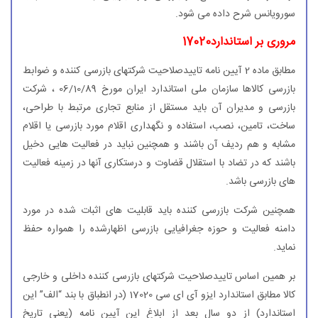
سورویانس شرح داده می شود.
مروری بر استاندارد
17020
مطابق ماده 2 آیین نامه تاییدصلاحیت شركتهای بازرسی كننده و ضوابط
بازرسی كالاها سازمان ملی استاندارد ایران مورخ 06/10/89 ، شركت
بازرسی و مدیران آن باید مستقل از منابع تجاری مرتبط با طراحی،
ساخت، تامین، نصب، استفاده و نگهداری اقلام مورد بازرسی یا اقلام
مشابه و هم ردیف آن باشند و همچنین نباید در فعالیت هایی دخیل
باشند كه در تضاد با استقلال قضاوت و درستكاری آنها در زمینه فعالیت
های بازرسی باشد.
همچنین شركت بازرسی كننده باید قابلیت های اثبات شده در مورد
دامنه فعالیت و حوزه جغرافیایی بازرسی اظهارشده را همواره حفظ
نماید.
بر همین اساس تاییدصلاحیت شركتهای بازرسی كننده داخلی و خارجی
كالا مطابق استاندارد ایزو آی ای سی 17020 (در انطباق با بند “الف” این
استاندارد) از دو سال بعد از ابلاغ این آیین نامه (یعنی تاریخ