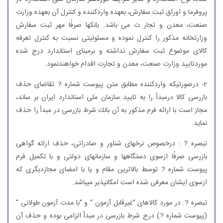
پروفرما و اوراق ثبت سفارش، بعهده واردكننده و كنترل آن بعهده وزارت
صنعت، معدن و تجار ت می باشد. بانكها صرفًا مهر ثبت سفارش
وزارتخانه مذكور را كنترل نموده و مسئولیتی نسبت به كنترل تعرفه
كالای موضوع ثبت سفارش نداشته و برمبنای استاندارد درج شده
موردتایید وزارت صنعت، معدن و تجارت اقدام خواهندنمود.
2- درصورتیكه واردكننده مطابق متن پیوست شماره ? تقاضای حذف
بازرسی كالا درمبدأ را به تایید سازمان ملی استاندارد ایران بر ساند،
مجاز است با ارائه فرم مذكور به آن بانك شرط بازرسی در مبدأ را حذف
نماید.
تبصره ? : درخصوص نرخهای شناور و صادراتی، حذف ارائه گواهی
بازرسی صرفًا ازسوی دستگاهها و سازمانهای دولتی و با تكمیل فرم
پیوست شماره ? توسط بالاترین مقام و یا با امضای مجازدیگری كه
ازسوی ایشان معرفی شده است امكانپذیر میباشد.
تبصره ?: در مورد كالاهای ”غیرقابل آزمون “ و ”با مدت آزمون طولانی “
(پیوست شماره ?) درج شرط بازرسی در مبدأ الزامی بوده و حذف آن