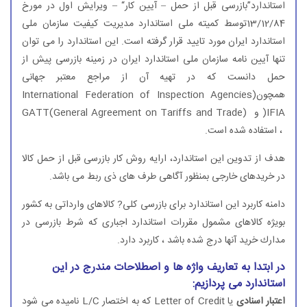
استاندارد”بازرسی قبل از حمل – آیین كار“ – ویرایش اول در مورخ
13/12/84توسط كمیته ملی استاندارد مدیریت كیفیت سازمان ملی
استاندارد ایران مورد تایید قرار گرفته است. این استاندارد را می توان
تنها آیین نامه سازمان ملی استاندارد ایران در زمینه بازرسی پیش از
حمل دانست كه در تهیه آن از مراجع معتبر جهانی
همچونInternational Federation of Inspection Agencies)
IFIA( و GATT(General Agreement on Tariffs and Trade)
، استفاده شده است.
هدف از تدوین این استاندارد، ارایه روش كار بازرسی قبل از حمل كالا
در خریدهای خارجی بمنظور آگاهی طرف های ذی ربط می باشد.
دامنه كاربرد این استاندارد برای بازرسی كلی? كالاهای وارداتی به كشور
بویژه كالاهای مشمول مقررات استاندارد اجباری كه شرط بازرسی در
مدارك خرید آنها درج شده باشد ، كاربرد دارد.
در ابتدا به تعاریف واژه ها و اصطلاحات مندرج در این
استاندارد می پردازیم:
اعتبار اسنادی
یا Letter of Credit كه به اختصار L/C نامیده می شود