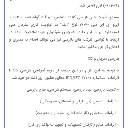
06/10/91) لازم الاجرا شد.
ممیزی شركت های بازرسی كننده متقاضی دریافت گواهینامه استاندارد
ایزو آی ای سی 17020 نوع “الف” در اولویت كاری سازمان ملی
استاندارد ایران قرار دارد. همچنین شركتهای تاییدصلاحیت شده در
ارتباط با گواهی شركت های بازرسی نیز می توانند اقدام به ممیزی و
اعطای گواهی مذكور نمایند.
بازرسی متریال و كالا
با توجه به این الزام در این جلسه از دوره آموزشی بازرسی كالا با
الزامات استاندارد ISO/IEC 17020 مطابق عناوین زیر آشنا خواهید شد:
– تعریف بازرسی، نهاد بازرسی، سیستم بازرسی، طرح بازرسی
– الزامات عمومی (بی طرفی و استقلال- محرمانگی)
– الزامات ساختاری (الزامات اداری-سازمان و مدیریت)
– الزامات منابع (كاركنان-تسهیلات و تجهیزات-واگذاری كار)