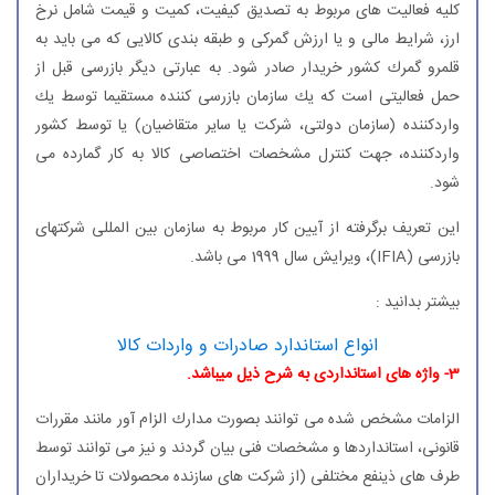
كلیه فعالیت های مربوط به تصدیق كیفیت، كمیت و قیمت شامل نرخ
ارز، شرایط مالی و یا ارزش گمركی و طبقه بندی كالایی كه می باید به
قلمرو گمرك كشور خریدار صادر شود. به عبارتی دیگر بازرسی قبل از
حمل فعالیتی است كه یك سازمان بازرسی كننده مستقیما توسط یك
واردكننده (سازمان دولتی، شركت یا سایر متقاضیان) یا توسط كشور
واردكننده، جهت كنترل مشخصات اختصاصی كالا به كار گمارده می
شود.
این تعریف برگرفته از آیین كار مربوط به سازمان بین المللی شركتهای
بازرسی (IFIA)، ویرایش سال 1999 می باشد.
بیشتر بدانید :
انواع استاندارد صادرات و واردات كالا
3- واژه های استانداردی به شرح ذیل میباشد.
الزامات مشخص شده می توانند بصورت مدارك الزام آور مانند مقررات
قانونی، استانداردها و مشخصات فنی بیان گردند و نیز می توانند توسط
طرف های ذینفع مختلفی (از شركت های سازنده محصولات تا خریداران