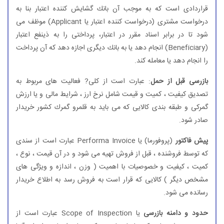
قراردادی است كه به موجب آن بانك گشایش كننده اعتبار بنا به
درخواست مشتری (درخواست كننده اعتبار یا Applicant) موظف می
شود تا در برابر اسناد مقرر در اعتبار، پرداختی را به ذینفع اعتبار
(Beneficiary) انجام دهد یا به بانك دیگری اجازه دهد كه آن پرداخت
را انجام دهد یا معامله كند.
بازرسی قبل از حمل
: عبارت است از كلی? فعالیت های مربوط به
تصدیق كیفیت ، كمیت و قیمت شامل نرخ ارز ، شرایط مالی و یا ارزش
گمركی و طبقه بندی كالایی كه می باید به قلمرو گمرك كشور خریدار
صادر شود.
پیش فاكتور
(پروفورما) یا Performa Invoice عبارت است از سندی
كه توسط فروشنده ، قبل از فروش تهیه می شود و در آن قیمت ، نوع ،
كمیت ، كیفیت و خصوصیات با اهمیت ( وزن ، اندازه و ویژگی های
مشخص دیگر ) كالایی كه قرار است به فروش رسد به اطلاع خریدار
رسانده می شود.
حدود و دامنه بازرسی
یا Scope of Inspection عبارت است از