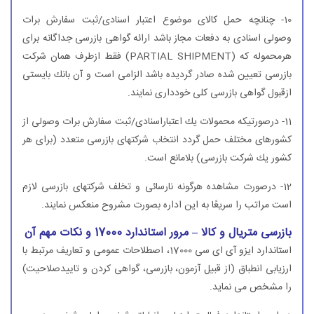
10- چنانچه حمل كالای موضوع اعتبار اسنادی/ثبت سفارش برات
وصولی اسنادی به دفعات مجاز باشد ارائه گواهی بازرسی جداگانه برای
هرمحموله كه (PARTIAL SHIPMENT) فقط ازطرف همان شركت
بازرسی تعیین شده صادر گردیده باشد الزامی است و آن بانك بایستی
ازقبول گواهی بازرسی كلی خودداری نمایند.
11- درصورتیكه محمولات یك اعتباراسنادی/ثبت سفارش برات وصولی از
كشورهای مختلف حمل گردد انتخاب شركتهای بازرسی متعدد (برای هر
كشور یك شركت بازرسی) بلامانع است.
12- درصورت مشاهده هرگونه نارسائی و تخلف شركتهای بازرسی لازم
است مراتب را سریعًا به این اداره بصورت مشروح منعكس نمایند.
بازرسی متریال و كالا – مرور استاندارد 17000 و نكات مهم آن
استاندارد ایزو آی ای سی 17000، اصطلاحات عمومی و تعاریف مرتبط با
ارزیابی انطباق (از قبیل آزمون، بازرسی، گواهی كردن و تاییدصلاحیت)
را مشخص می نماید.