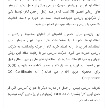
استاندارد ایران (ویرایش سوم)، بازرسی پیش از حمل یكی از روش
های ارزیابی انطباق كالا است كه در مبدا (قبل از حمل كالا) توسط یكی
از شركتهای بازرسی تاییدصلاحیت شده در حوزه و دامنه فعالیت
متناسب با بازرسی محموله موردنظر انجام می شود.
این بازرسی برای حصول اطمینان از انطباق محموله وارداتی با
استانداردها، ضوابط یا مشخصات فنی مورد قبول سازمان ملی
استاندارد ایران، با ارایه اسناد خرید كالا از طرف واردكننده به شركت
بازرسی صورت می گیرد. شركت بازرسی نیز با رعایت مفاد این روش
اجرایی و كلیه الزامات مندرج در استانداردهای ملی و بین المللی قابل
قبول نسبت به ارزیابی انطباق كالا و صدور گواهینامه بازرسی (COI)
برای محموله مزبور اقدام می نماید.( COI=Certificate of
Inspection)
تعریف بازرسی پیش از حمل در مدرك دیگر با عنوان “بازرسی قبل از
حمل-آیین كار” بشماره ISIRI 8509 (ویرایش اول) بدین گونه توضیح
داده شده است: