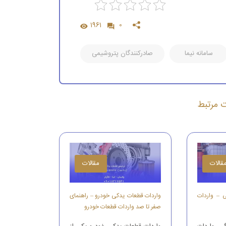
1961
0
سامانه نیما
صادرکنندگان پتروشیمی
ات مرتبط
قالات
مقالات
ی – واردات
واردات قطعات یدکی خودرو – راهنمای
صفر تا صد واردات قطعات خودرو