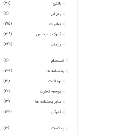
(50)
بانکی
(5)
رمز ارز
(195)
صادرات
(319)
گمرک و ترخیص
(240)
واردات
(5)
استخدام
(206)
بخشنامه ها
(31)
بهداشت
(40)
توسعه تجارت
(13)
سایر بخشنامه ها
(122)
گمرکی
(10)
پادکست