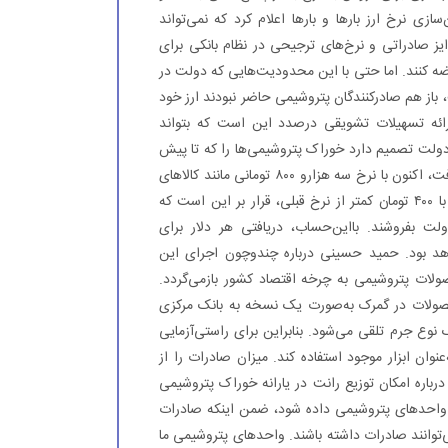
ی نرخ ارز بارها و بارها اعلام کرد که نمی‌تواند
ایز صادراتی و نرخ‌های ترجیحی در نظام بانکی برای
عرضه کنند. اما حتی با این محدودیت‌هایی که دولت در
 باز هم صادرکنندگان پتروشیمی حاضر نبودند ارز خود
 ارائه تسهیلات تشویقی درصدد این است که بتواند
. دولت تصمیم دارد خوراک پتروشیمی‌ها را که تا پیش
از این با نرخ دلار چهار هزارو ۲۰۰ تومانی در اختیار آنها قرار می‌گرفت، اکنون با نرخ سه هزارو ۸۰۰ تومانی مانند کالاهای
اساسی در اختیار آنها قرار دهد. بنابراین در ازای دریافت خوراک با ۴۰۰ تومان کمتر از نرخ قبلی، قرار بر این است که
 به نرخ چهار هزارو ۲۰۰ تومانی به دولت بفروشند. با‌این‌حساب، دریافتی هر دلار برای
می چیزی حدود چهار هزارو ۶۰۰ تومان خواهد بود. حمید حسینی درباره چندوچون اجرای این
ات پتروشیمی به چرخه اقتصاد کشور بازمی‌گردد.
حصولات در گمرک به‌صورت یک نسخه به بانک مرکزی
 نوع جرم تلقی می‌شود. بنابراین برای راستی‌آزمایی
نوان ابزار موجود استفاده کند. میزان صادرات را از
باره امکان توزیع رانت در یارانه خوراک پتروشیمی
ن است که خوراک با نرخ سه هزارو ۸۰۰تومان به واحدهای پتروشیمی داده شود، ضمن اینکه صادرات
انند صادرات داشته باشند. واحدهای پتروشیمی ما