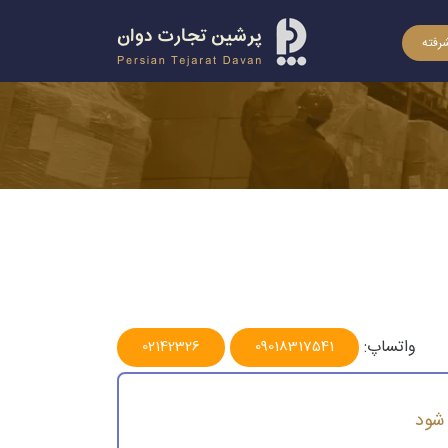
رفته
واتساپ:
02142326
09018317541