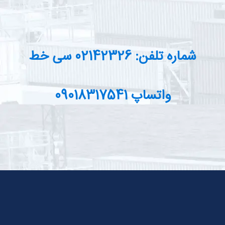
شماره تلفن: 02142326 سی خط
واتساپ 09018317541