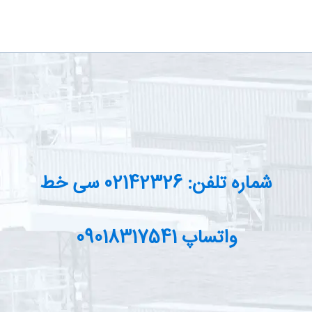
شماره تلفن: 02142326 سی خط
واتساپ 09018317541