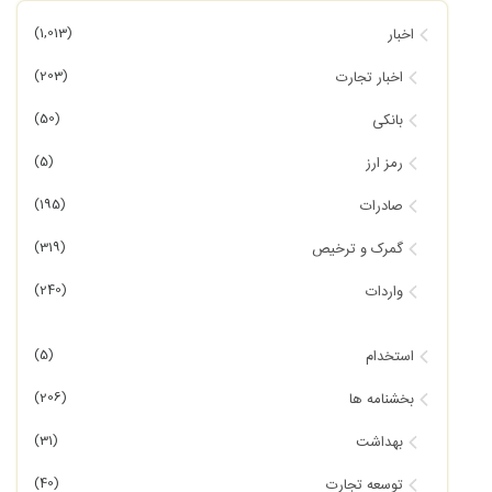
(1,013)
اخبار
(203)
اخبار تجارت
(50)
بانکی
(5)
رمز ارز
(195)
صادرات
(319)
گمرک و ترخیص
(240)
واردات
(5)
استخدام
(206)
بخشنامه ها
(31)
بهداشت
(40)
توسعه تجارت