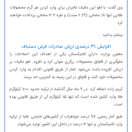
وی گفت: با لغو این مالیات تاجران برای وارد كردن هر گرم محصولات
طلایی تنها 18 سامانی (2.29 سنت) و نقره 3.6 سامانی پرداخت خواهند
كرد.
بیشتر بدانید :
افزایش ۳۱ درصدی ارزش صادرات فرش دستباف
معاون وزارت دارای تاجیكستان یكی از اهداف این اصلاحات را
جلوگیری از قاچاق محصولات زرگری عنوان كرد و افزود: لغو مالیات بر
ارزش افزوده باعث می‌شود تجار از طریق قانونی اقدام به وارد كردن
محصولات خود كنند و قاچاق در این زمینه به كمترین حد برسد.
كریم زاده اضافه كرد: در 9 ماه سال گذشته از تركیه حدود 700 كیلوگرم
طلا وارد كشور شده است كه تنها 15 كیلوگرم آن از طریق قانونی بوده
است.
طبق آمار رسمی 97 درصد جواهرات از كشورهای خارجی غالبا از تركیه
وارد تاجیكستان و تنها 3 درصد در داخل این كشور تولید می‌شوند.