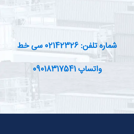
شماره تلفن: 02142326 سی خط
واتساپ 09018317541