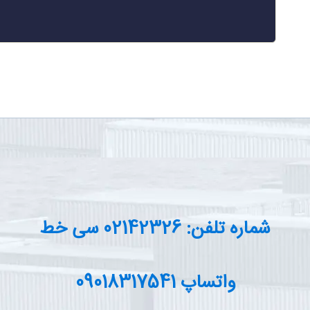
شماره تلفن: 02142326 سی خط
واتساپ 09018317541