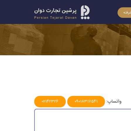
رفته
واتساپ:
02142326
09018317541