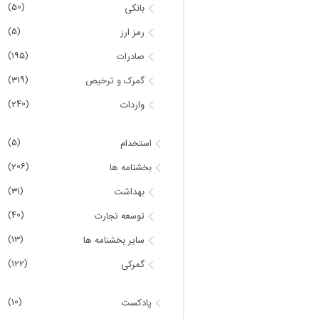
(50)
بانکی
(5)
رمز ارز
(195)
صادرات
(319)
گمرک و ترخیص
(240)
واردات
(5)
استخدام
(206)
بخشنامه ها
(31)
بهداشت
(40)
توسعه تجارت
(13)
سایر بخشنامه ها
(122)
گمرکی
(10)
پادکست