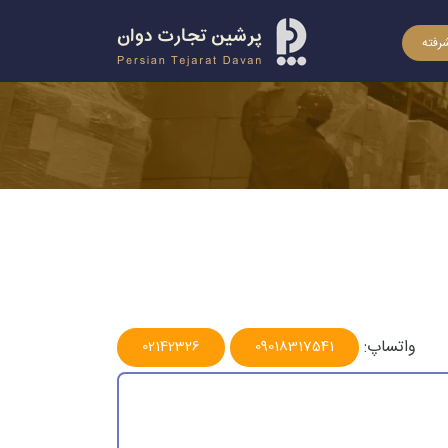
رفته
واتساپ:
02142326
09018317541