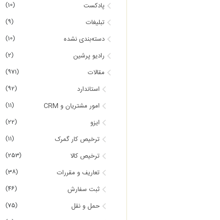
(10)
پادکست
(9)
تبلیغات
(10)
دسته‌بندی نشده
(2)
رادیو پرشین
(971)
مقالات
(92)
استاندارد
(11)
امور مشتریان و CRM
(22)
ایزو
(11)
ترخیص کار گمرک
(253)
ترخیص کالا
(38)
تعاریف و مقررات
(46)
ثبت سفارش
(75)
حمل و نقل