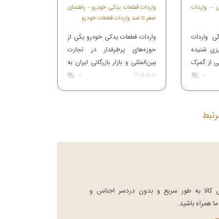
ی – واردات
واردات قطعات یدکی خودرو – راهنمای
صفر تا صد واردات قطعات خودرو
ی واردات
واردات قطعات یدکی خودرو یکی از
یزی شنیده
حوزه‌های پرطرفدار در تجارت
ی از گمرک
بین‌المللی و بازار بازرگانی ایران به
0
ات و کالا
0
شمار می‌رود. با توجه به حجم بالای
1405-5-10
 ما است.
خودروهای موجود در کشور و نیاز
یص مواد
مستمر به تعمیر و نگهداری آن‌ها،
ه افراد با
بازار قطعات یدکی همواره از
تبط
که بتوانند
تقاضای قابل‌توجهی برخوردار بوده
 را وارد
است. افرادی که قصد واردات
قطعات یدکی خودرو را دارند، باید
[…]
ص کالا به طور سریع و بدون دردسر اجناس و
ا همراه باشید.