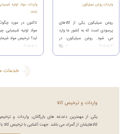
واردات روغن سیلیکون
واردات مواد اولیه شیمیای
رزین
روغن سیلیکون یکی از کالاهای
تاکنون در مورد چگونگ
پرسودی است که به کشور ما وارد
مواد اولیه شیمیایی چ
می شود. روغن سیلیکون، در
اید؟ ترخیص مواد شیمای
0
صنایع مختلفی کاربرد دارد نظیر:
یکی از بیشترین محصول
1405-5-10
1405-5-14
صنعت غذا، لاستیک سازی، اسپری
های وارداتی به کشور
های روان کننده و … تاجران و
برای واردات و ترخ
بازرگانان ایرانی، این محصول را از
شیمیایی از گمرک باید ب
خدمات مر
کشورهای همچون آلمان، ایتالیا،
تجربه رجوع کرد. افرادی 
ترکیه و چین وارد کشور می کنند تا
مواد شیمیایی درجه یک
بدین طریق نیاز […]
کنند. واردات و […]
واردات و ترخیص کالا
یكی از مهمترین دغدغه های بازرگانان، واردات و ترخی
كالاهایشان از گمرك می باشد. جهت آشنایی با ترخیص کالا با م